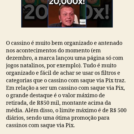
O cassino é muito bem organizado e antenado
nos acontecimentos do momento (em
dezembro, a marca lançou uma página só com
jogos natalinos, por exemplo). Tudo é muito
organizado e fácil de achar se usar os filtros e
categorias que o cassino com saque via Pix traz.
Em relação a ser um cassino com saque via Pix,
o grande destaque é o valor máximo de
retirada, de R$50 mil, montante acima da
média. Além disso, o limite máximo é de R$ 500
diários, sendo uma ótima promoção para
cassinos com saque via Pix.