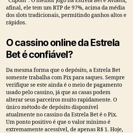
“Cupom”. O melhor jogo na Estrela Bet é Aviator,
afinal, ele tem um RTP de 97%, acima da média
dos slots tradicionais, permitindo ganhos altos e
rápidos.
O cassino online da Estrela
Bet é confiável?
Da mesma forma que o depósito, a Estrela Bet
somente trabalha com Pix para saques. Sempre
verifique se este ainda é o meio de pagamento
usado pelo cassino, já que as casas podem
alterar seus parceiros muito rapidamente. O
único método de depósito disponível
atualmente no cassino da Estrela Bet é o Pix.
Um ponto positivo é que o valor mínimo é
extremamente acessível, de apenas R$ 1. Hoje,