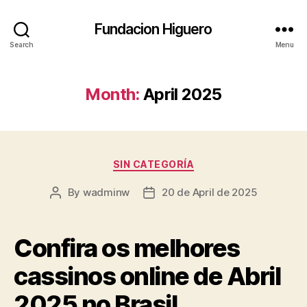
Fundacion Higuero
Search
Menu
Month:
April 2025
Categories
SIN CATEGORÍA
By
wadminw
20 de April de 2025
Post
Post
author
date
Confira os melhores
cassinos online de Abril
2025 no Brasil