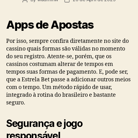
author
date
Apps de Apostas
Por isso, sempre confira diretamente no site do
cassino quais formas são válidas no momento
do seu registro. Atente-se, porém, que os
cassinos costumam alterar de tempos em
tempos suas formas de pagamento. E, pode ser,
que a Estrela Bet passe a adicionar outros meios
com o tempo. Um método rápido de usar,
integrado à rotina do brasileiro e bastante
seguro.
Segurança e jogo
responsável