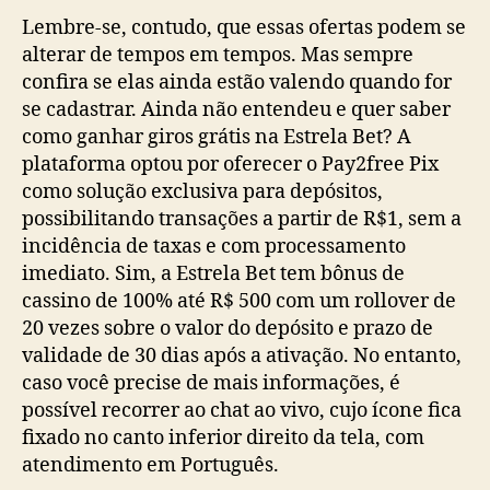
Lembre-se, contudo, que essas ofertas podem se
alterar de tempos em tempos. Mas sempre
confira se elas ainda estão valendo quando for
se cadastrar. Ainda não entendeu e quer saber
como ganhar giros grátis na Estrela Bet? A
plataforma optou por oferecer o Pay2free Pix
como solução exclusiva para depósitos,
possibilitando transações a partir de R$1, sem a
incidência de taxas e com processamento
imediato. Sim, a Estrela Bet tem bônus de
cassino de 100% até R$ 500 com um rollover de
20 vezes sobre o valor do depósito e prazo de
validade de 30 dias após a ativação. No entanto,
caso você precise de mais informações, é
possível recorrer ao chat ao vivo, cujo ícone fica
fixado no canto inferior direito da tela, com
atendimento em Português.