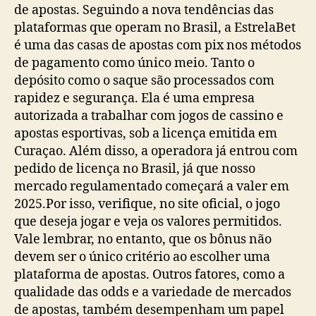
de apostas. Seguindo a nova tendências das
plataformas que operam no Brasil, a EstrelaBet
é uma das casas de apostas com pix nos métodos
de pagamento como único meio. Tanto o
depósito como o saque são processados com
rapidez e segurança. Ela é uma empresa
autorizada a trabalhar com jogos de cassino e
apostas esportivas, sob a licença emitida em
Curaçao. Além disso, a operadora já entrou com
pedido de licença no Brasil, já que nosso
mercado regulamentado começará a valer em
2025.Por isso, verifique, no site oficial, o jogo
que deseja jogar e veja os valores permitidos.
Vale lembrar, no entanto, que os bônus não
devem ser o único critério ao escolher uma
plataforma de apostas. Outros fatores, como a
qualidade das odds e a variedade de mercados
de apostas, também desempenham um papel