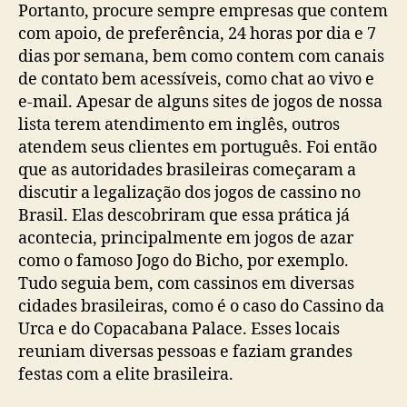
Portanto, procure sempre empresas que contem
com apoio, de preferência, 24 horas por dia e 7
dias por semana, bem como contem com canais
de contato bem acessíveis, como chat ao vivo e
e-mail. Apesar de alguns sites de jogos de nossa
lista terem atendimento em inglês, outros
atendem seus clientes em português. Foi então
que as autoridades brasileiras começaram a
discutir a legalização dos jogos de cassino no
Brasil. Elas descobriram que essa prática já
acontecia, principalmente em jogos de azar
como o famoso Jogo do Bicho, por exemplo.
Tudo seguia bem, com cassinos em diversas
cidades brasileiras, como é o caso do Cassino da
Urca e do Copacabana Palace. Esses locais
reuniam diversas pessoas e faziam grandes
festas com a elite brasileira.