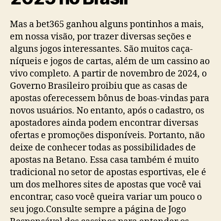
Mas a bet365 ganhou alguns pontinhos a mais,
em nossa visão, por trazer diversas seções e
alguns jogos interessantes. São muitos caça-
níqueis e jogos de cartas, além de um cassino ao
vivo completo. A partir de novembro de 2024, o
Governo Brasileiro proibiu que as casas de
apostas oferecessem bônus de boas-vindas para
novos usuários. No entanto, após o cadastro, os
apostadores ainda podem encontrar diversas
ofertas e promoções disponíveis. Portanto, não
deixe de conhecer todas as possibilidades de
apostas na Betano. Essa casa também é muito
tradicional no setor de apostas esportivas, ele é
um dos melhores sites de apostas que você vai
encontrar, caso você queira variar um pouco o
seu jogo.Consulte sempre a página de Jogo