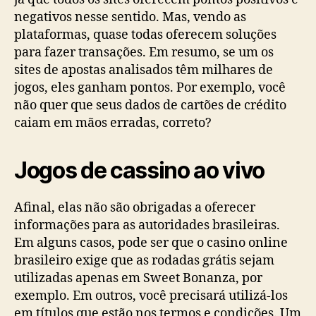
negativos nesse sentido. Mas, vendo as
plataformas, quase todas oferecem soluções
para fazer transações. Em resumo, se um os
sites de apostas analisados têm milhares de
jogos, eles ganham pontos. Por exemplo, você
não quer que seus dados de cartões de crédito
caiam em mãos erradas, correto?
Jogos de cassino ao vivo
Afinal, elas não são obrigadas a oferecer
informações para as autoridades brasileiras.
Em alguns casos, pode ser que o casino online
brasileiro exige que as rodadas grátis sejam
utilizadas apenas em Sweet Bonanza, por
exemplo. Em outros, você precisará utilizá-los
em títulos que estão nos termos e condições. Um