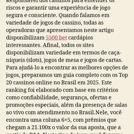
Responsável dos cassinos para entender os
riscos e garantir uma experiência de jogo
segura e consciente. Quando falamos em
variedade de jogos de cassino, todas as
operadoras que apresentamos neste artigo
disponibilizam
5500 bet
cardápios
interessantes. Afinal, todos os sites
disponibilizam variedade em termos de caça-
níqueis (slots), jogos de mesa e jogos de cartas.
Para ajudá-lo a encontrar as melhores opções de
jogos, preparamos um guia completo com os Top
20 cassinos online no Brasil em 2025. Este
ranking foi elaborado com base em critérios
como confiabilidade, segurança, ofertas e
promoções especiais, além da presença de salas
ao vivo com atendimento no Brasil.Nele, você
encontra uma coluna 6×5, com prêmios que
chegam a 21.100x o valor da sua aposta, que a