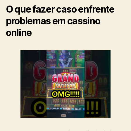
O que fazer caso enfrente
problemas em cassino
online