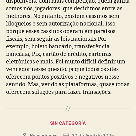
disponíveis. Com mais competição, quem ganha
somos nós, jogadores, que decidimos entre as
melhores. No entanto, existem cassinos sem
bloqueios e sem autorização nacional. Isso
porque esses cassinos operam em paraísos
fiscais, sem seguir as leis nacionais.Por
exemplo, boleto bancário, transferência
bancária, Pix, cartão de crédito, carteiras
eletrônicas e mais. Foi muito difícil definir um
vencedor nesse quesito, já que todos os sites
oferecem pontos positivos e negativos nesse
sentido. Mas, vendo as plataformas, quase todas
oferecem soluções para fazer transações.
Categories
SIN CATEGORÍA
By
wadminw
20 de April de 2025
Post
Post