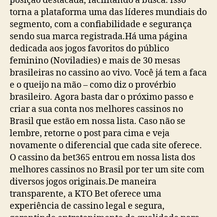
posição destacada, facilitando a busca. Isso
torna a plataforma uma das líderes mundiais do
segmento, com a confiabilidade e segurança
sendo sua marca registrada.Há uma página
dedicada aos jogos favoritos do público
feminino (Noviladies) e mais de 30 mesas
brasileiras no cassino ao vivo. Você já tem a faca
e o queijo na mão – como diz o provérbio
brasileiro. Agora basta dar o próximo passo e
criar a sua conta nos melhores cassinos no
Brasil que estão em nossa lista. Caso não se
lembre, retorne o post para cima e veja
novamente o diferencial que cada site oferece.
O cassino da bet365 entrou em nossa lista dos
melhores cassinos no Brasil por ter um site com
diversos jogos originais.De maneira
transparente, a KTO Bet oferece uma
experiência de cassino legal e segura,