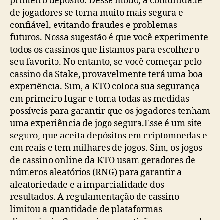
primeiro depósito. Desse modo, a comunidade
de jogadores se torna muito mais segura e
confiável, evitando fraudes e problemas
futuros. Nossa sugestão é que você experimente
todos os cassinos que listamos para escolher o
seu favorito. No entanto, se você começar pelo
cassino da Stake, provavelmente terá uma boa
experiência. Sim, a KTO coloca sua segurança
em primeiro lugar e toma todas as medidas
possíveis para garantir que os jogadores tenham
uma experiência de jogo segura.Esse é um site
seguro, que aceita depósitos em criptomoedas e
em reais e tem milhares de jogos. Sim, os jogos
de cassino online da KTO usam geradores de
números aleatórios (RNG) para garantir a
aleatoriedade e a imparcialidade dos
resultados. A regulamentação de cassino
limitou a quantidade de plataformas