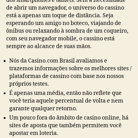
dos smartphones e tablets. Sem a necessidade
de abrir um navegador, o universo do cassino
está a apenas um toque de distância. Seja
esperando um amigo no boteco, viajando de
ônibus ou relaxando à sombra de um coqueiro,
com seu navegador mobile, o cassino está
sempre ao alcance de suas mãos.
Nós da Casino.com Brasil avaliamos e
trazemos informações sobre os melhores sites /
plataformas de cassino com base nos nossos
próprios testes.
É apenas uma média, então não reflete que
você teria aquele percentual de volta e nem
garante qualquer retorno.
Um pouco fora do âmbito de casino online, há
sites de aposta que também permitem você
apostar em loteria.