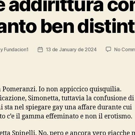
e addirittura con
anto ben distin
By
Fundacion1
13 de January de 2024
No Comm
t
Post
hor
date
 Pomeranzi. Io non appiccico quisquilia.
ficazione, Simonetta, tuttavia la confusione di
i sta nel spiegare gay una affare durante cui
o c’e il gamma effeminato e non il erotismo.
tta Spinelli. No, pero e ancora vero giacche