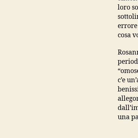
loro s
sottol
errore
cosa v
Rosann
period
“omose
c’e un
beniss
allego
dall’i
una pa