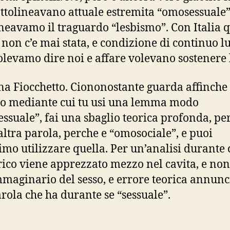
ottolineavano attuale estremita “omosessuale”
ineavamo il traguardo “lesbismo”. Con Italia 
 non c’e mai stata, e condizione di continuo l
olevamo dire noi e affare volevano sostenere 
a Fiocchetto. Ciononostante guarda affinche
o mediante cui tu usi una lemma modo
ssuale”, fai una sbaglio teorica profonda, pe
’altra parola, perche e “omosociale”, e puoi
imo utilizzare quella. Per un’analisi durante c
rico viene apprezzato mezzo nel cavita, e non
mmaginario del sesso, e errore teorica annunc
rola che ha durante se “sessuale”.