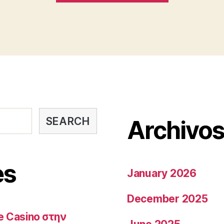
c’e
addirittura
con
italico,
e
tanto
ben
distinto”
SEARCH
Archivo
es
January 2026
December 2025
e Casino στην