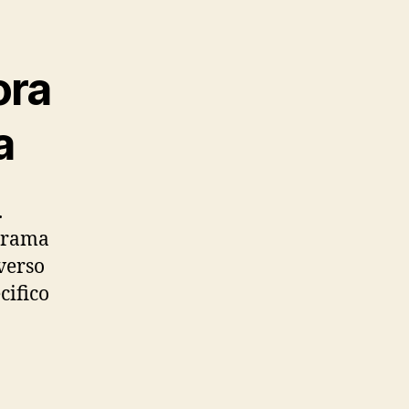
ora
a
.
norama
verso
cifico