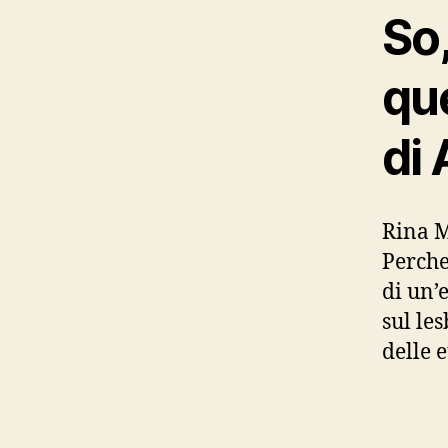
So,
que
di 
Rina Ma
Perche
di un’
sul le
delle e