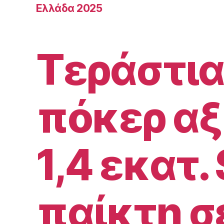
Ελλάδα 2025
Τεράστια
πόκερ αξ
1,4 εκατ. 
παίκτη σ