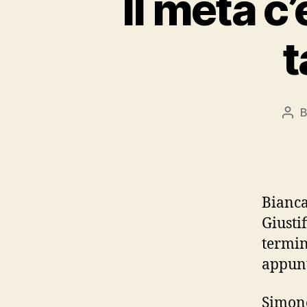
Il meta c’
t
Pos
aut
Bianca
Giusti
termin
appunt
Simone