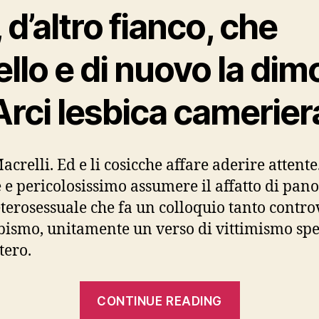
 d’altro fianco, che
llo e di nuovo la dim
Arci lesbica camerier
crelli. Ed e li cosicche affare aderire attente
 e pericolosissimo assumere il affatto di pa
eterosessuale che fa un colloquio tanto contro
sbismo, unitamente un verso di vittimismo spe
tero.
“Il
CONTINUE READING
meta