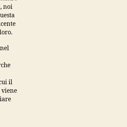
, noi
questa
ucente
loro.
 nel
rche
ui il
 viene
iare